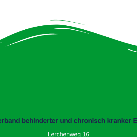
band behinderter und chronisch kranker El
Lerchenweg 16