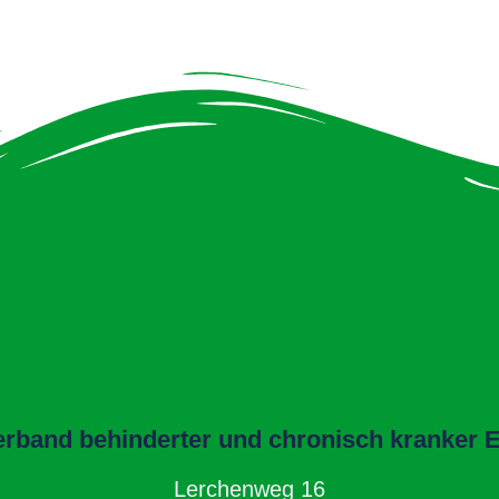
band behinderter und chronisch kranker El
Lerchenweg 16