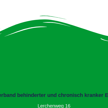
band behinderter und chronisch kranker El
Lerchenweg 16