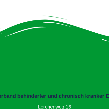
band behinderter und chronisch kranker El
Lerchenweg 16