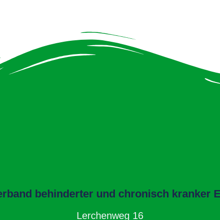
band behinderter und chronisch kranker El
Lerchenweg 16