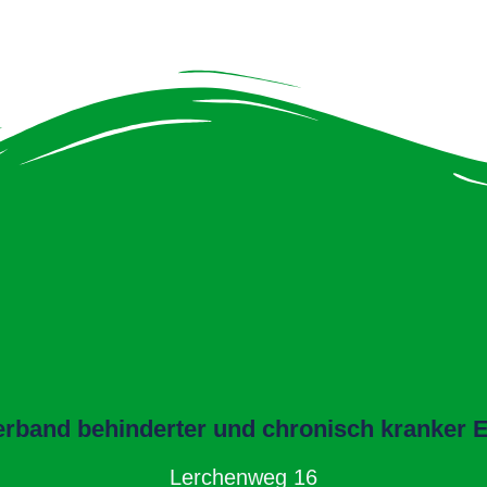
band behinderter und chronisch kranker El
Lerchenweg 16