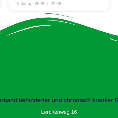
5. Januar 2026
22:06
band behinderter und chronisch kranker El
Lerchenweg 16