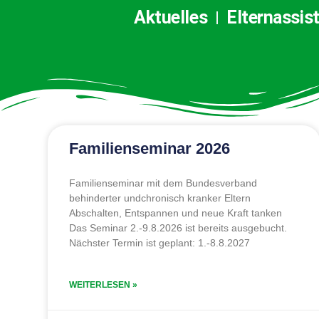
Aktuelles
Elternassis
Familienseminar 2026
Familienseminar mit dem Bundesverband
behinderter undchronisch kranker Eltern
Abschalten, Entspannen und neue Kraft tanken
Das Seminar 2.-9.8.2026 ist bereits ausgebucht.
Nächster Termin ist geplant: 1.-8.8.2027
WEITERLESEN »