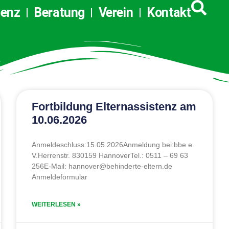
Veranstaltung
tenz
Beratung
Verein
Kontakt
Fortbildung Elternassistenz am
10.06.2026
Anmeldeschluss:15.05.2026Anmeldung bei:bbe e.
V.Herrenstr. 830159 HannoverTel.: 0511 – 69 63
256E-Mail: hannover@behinderte-eltern.de
Anmeldeformular
WEITERLESEN »