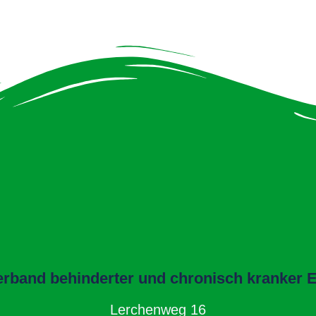
band behinderter und chronisch kranker El
Lerchenweg 16