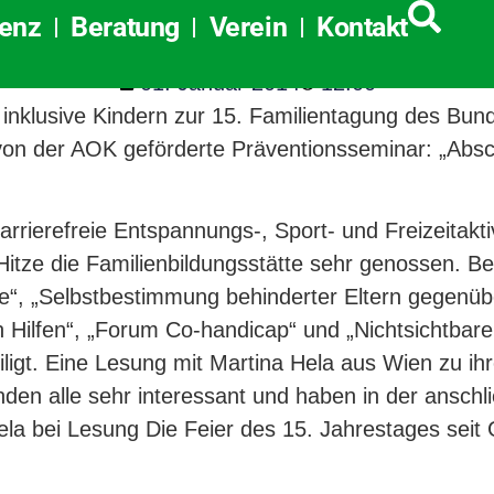
Elterntagung 2014
tenz
Beratung
Verein
Kontakt
01. Januar 2014
12:00
inklusive Kindern zur 15. Familientagung des Bun
 von der AOK geförderte Präventionsseminar: „Abs
rierefreie Entspannungs-, Sport- und Freizeitakti
itze die Familienbildungsstätte sehr genossen. Be
ie“, „Selbstbestimmung behinderter Eltern gegenüb
n Hilfen“, „Forum Co-handicap“ und „Nichtsichtbare
iligt. Eine Lesung mit Martina Hela aus Wien zu i
den alle sehr interessant und haben in der ansch
ela bei Lesung Die Feier des 15. Jahrestages sei