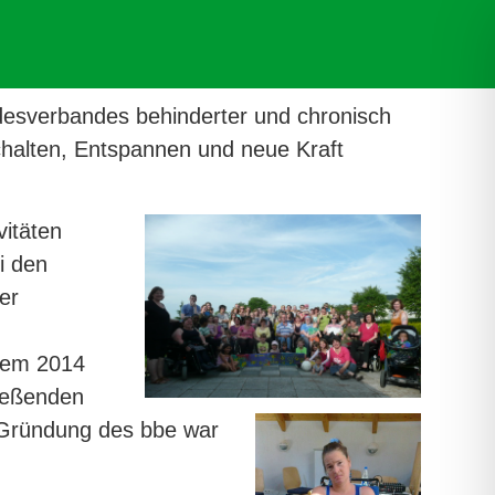
desverbandes behinderter und chronisch
chalten, Entspannen und neue Kraft
vitäten
i den
er
hrem 2014
ließenden
t Gründung des bbe war