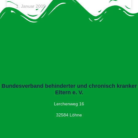
1. Januar 2005
12:00
« Zurück
1
2
Vor »
Bundesverband behinderter und chronisch kranker
Eltern e. V.
Lerchenweg 16
32584 Löhne